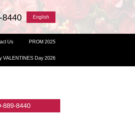
-8440
English
act Us
PROM 2025
y VALENTINES Day 2026
20-889-8440