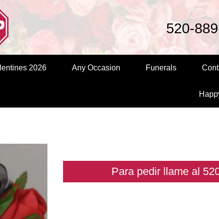
520-889
entines 2026
Any Occasion
Funerals
Cont
Happ
Para pedir llame al 5